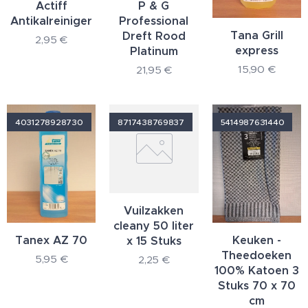
Actiff
P & G
Antikalreiniger
Professional
Tana Grill
Dreft Rood
2,95
€
express
Platinum
15,90
€
21,95
€
4031278928730
8717438769837
5414987631440
Vuilzakken
cleany 50 liter
Tanex AZ 70
Keuken -
x 15 Stuks
Theedoeken
5,95
€
2,25
€
100% Katoen 3
Stuks 70 x 70
cm