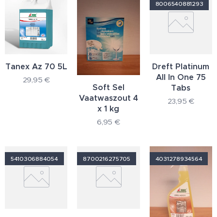
8006540881293
Tanex Az 70 5L
Dreft Platinum
All In One 75
29,95
€
Soft Sel
Tabs
Vaatwaszout 4
23,95
€
x 1 kg
6,95
€
5410306884054
8700216275705
4031278934564