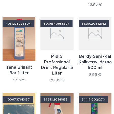
13,95
€
4031278926804
8006540988527
5425020542142
P & G
Berdy Sani -Kal
Professional
Kalkverwijderaar
Tana Brillant
Dreft Regular 5
500 ml
Bar 1 liter
Liter
8,95
€
9,95
€
20,95
€
4006737613137
5425020541855
3441710021270