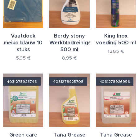
Vaatdoek
Berdy stony
King Inox
meiko blauw 10
Werkbladreiniger
voeding 500 ml
stuks
500 ml
12,85
€
5,95
€
8,95
€
4031278925746
4031278925708
4031278926996
Green care
Tana Grease
Tana Grease