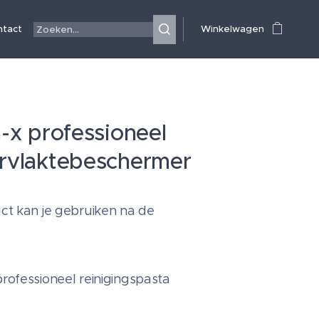
ntact
Winkelwagen
-x professioneel
rvlaktebeschermer
uct kan je gebruiken na de
professioneel reinigingspasta