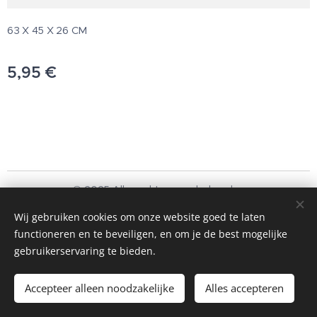
63 X 45 X 26 CM
5,95
€
© 2025 Alle rechten voorbehouden
Schoonmaakbedrijf Frando Bv
Wij gebruiken cookies om onze website goed te laten
functioneren en te beveiligen, en om je de best mogelijke
Cookies
gebruikerservaring te bieden.
Toevoegen aan de winkelwagen
Accepteer alleen noodzakelijke
Alles accepteren