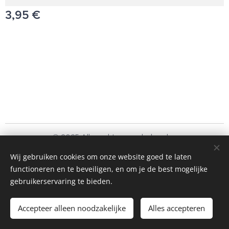
3,95
€
© 2025 Alle rechten voorbehouden
Schoonmaakbedrijf Frando Bv
Wij gebruiken cookies om onze website goed te laten
functioneren en te beveiligen, en om je de best mogelijke
Cookies
gebruikerservaring te bieden.
Toevoegen aan de winkelwagen
Accepteer alleen noodzakelijke
Alles accepteren