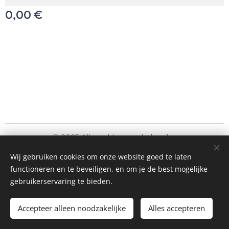
0,00
€
© 2025 Alle rechten voorbehouden
Schoonmaakbedrijf Frando Bv
Wij gebruiken cookies om onze website goed te laten
functioneren en te beveiligen, en om je de best mogelijke
Cookies
gebruikerservaring te bieden.
Toevoegen aan de winkelwagen
Accepteer alleen noodzakelijke
Alles accepteren