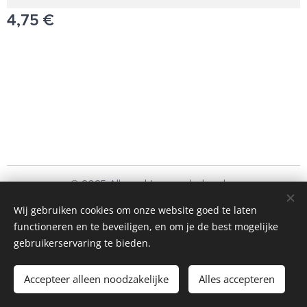
4,75
€
© 2025 Alle rechten voorbehouden
Schoonmaakbedrijf Frando Bv
Wij gebruiken cookies om onze website goed te laten
functioneren en te beveiligen, en om je de best mogelijke
Cookies
gebruikerservaring te bieden.
Toevoegen aan de winkelwagen
Accepteer alleen noodzakelijke
Alles accepteren