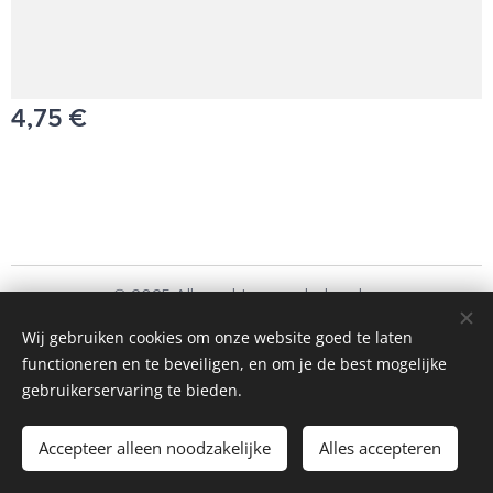
4,75
€
© 2025 Alle rechten voorbehouden
Schoonmaakbedrijf Frando Bv
Wij gebruiken cookies om onze website goed te laten
functioneren en te beveiligen, en om je de best mogelijke
Cookies
gebruikerservaring te bieden.
Toevoegen aan de winkelwagen
Accepteer alleen noodzakelijke
Alles accepteren