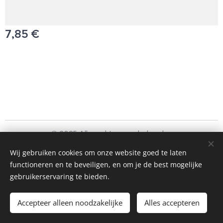
7,85
€
© 2025 Alle rechten voorbehouden
Schoonmaakbedrijf Frando Bv
Wij gebruiken cookies om onze website goed te laten
functioneren en te beveiligen, en om je de best mogelijke
Cookies
gebruikerservaring te bieden.
Toevoegen aan de winkelwagen
Accepteer alleen noodzakelijke
Alles accepteren