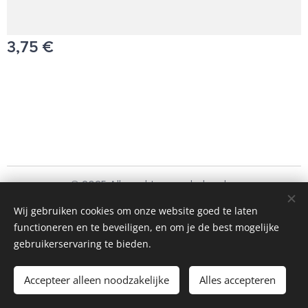
3,75
€
© 2025 Alle rechten voorbehouden
Schoonmaakbedrijf Frando Bv
Wij gebruiken cookies om onze website goed te laten
functioneren en te beveiligen, en om je de best mogelijke
Cookies
gebruikerservaring te bieden.
Toevoegen aan de winkelwagen
Accepteer alleen noodzakelijke
Alles accepteren