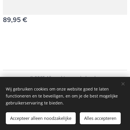
89,95
€
© 2025 Alle rechten voorbehouden
Schoonmaakbedrijf Frando Bv
Wij gebruiken cookies om onze website goed te laten
functioneren en te beveiligen, en om je de best mogelijke
Cookies
gebruikerservaring te bieden.
Toevoegen aan de winkelwagen
Accepteer alleen noodzakelijke
Alles accepteren