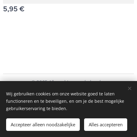
5,95
€
© 2025 Alle rechten voorbehouden
Schoonmaakbedrijf Frando Bv
Wij gebruiken cookies om onze website goed te laten
functioneren en te beveiligen, en om je de best mogelijke
Cookies
gebruikerservaring te bieden.
Toevoegen aan de winkelwagen
Accepteer alleen noodzakelijke
Alles accepteren