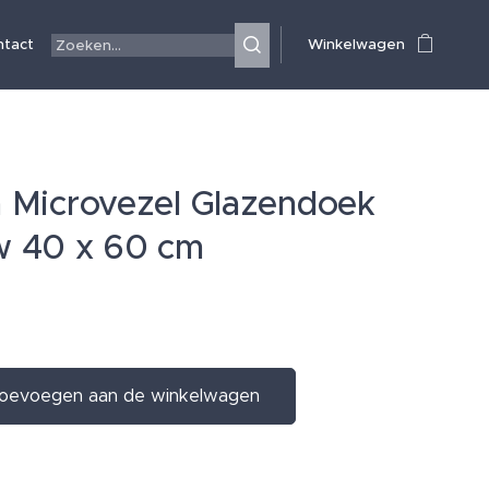
ntact
Winkelwagen
a Microvezel Glazendoek
w 40 x 60 cm
€
oevoegen aan de winkelwagen