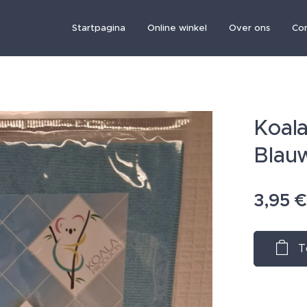
Startpagina
Online winkel
Over ons
Co
Koal
Blau
3,95
T