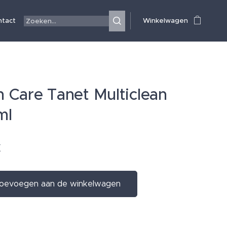
ntact
Winkelwagen
 Care Tanet Multiclean
ml
€
oevoegen aan de winkelwagen