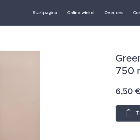
Startpagina
Online winkel
Over ons
Co
Green
750 
6,50
T