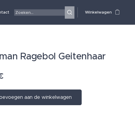
ntact
Winkelwagen
man Ragebol Geitenhaar
€
oevoegen aan de winkelwagen