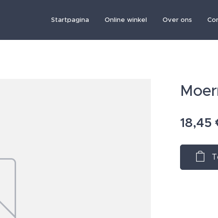
Startpagina
Online winkel
Over ons
Co
Moer
18,45
T