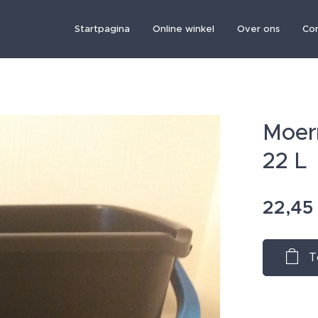
Startpagina
Online winkel
Over ons
Co
Moer
22 L
22,45
T