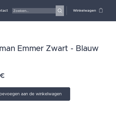
ntact
Winkelwagen
man Emmer Zwart - Blauw
€
oevoegen aan de winkelwagen