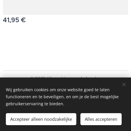
41,95
€
© 2025 Alle rechten voorbehouden
Schoonmaakbedrijf Frando Bv
Wij gebruiken cookies om onze website goed te laten
functioneren en te beveiligen, en om je de best mogelijke
Cookies
gebruikerservaring te bieden.
Toevoegen aan de winkelwagen
Accepteer alleen noodzakelijke
Alles accepteren