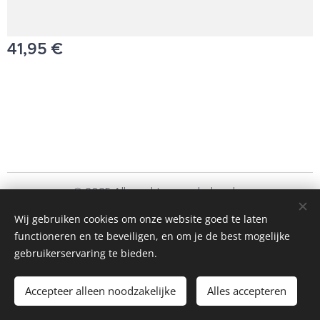
41,95
€
© 2025 Alle rechten voorbehouden
Schoonmaakbedrijf Frando Bv
Wij gebruiken cookies om onze website goed te laten
functioneren en te beveiligen, en om je de best mogelijke
Cookies
gebruikerservaring te bieden.
Toevoegen aan de winkelwagen
Accepteer alleen noodzakelijke
Alles accepteren