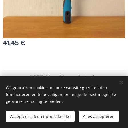
41,45
€
© 2025 Alle rechten voorbehouden
Schoonmaakbedrijf Frando Bv
Wij gebruiken cookies om onze website goed te laten
functioneren en te beveiligen, en om je de best mogelijke
Cookies
gebruikerservaring te bieden.
Toevoegen aan de winkelwagen
Accepteer alleen noodzakelijke
Alles accepteren