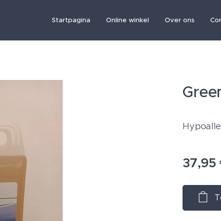
Startpagina
Online winkel
Over ons
Co
Green
Hypoall
37,95
T