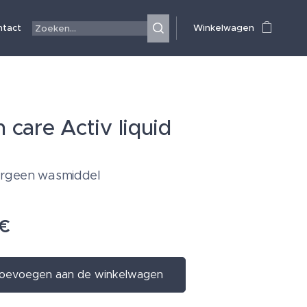
ntact
Winkelwagen
 care Activ liquid
ergeen wasmiddel
€
oevoegen aan de winkelwagen