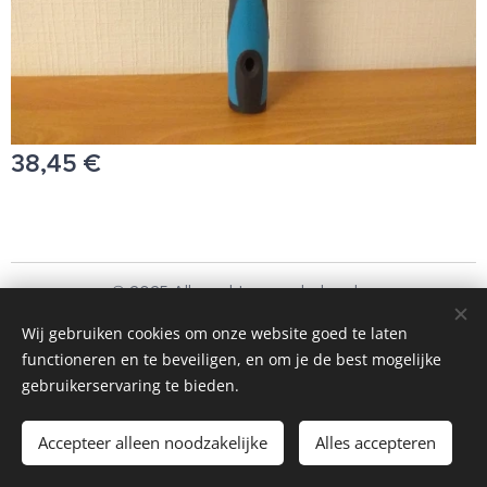
38,45
€
© 2025 Alle rechten voorbehouden
Schoonmaakbedrijf Frando Bv
Wij gebruiken cookies om onze website goed te laten
functioneren en te beveiligen, en om je de best mogelijke
Cookies
gebruikerservaring te bieden.
Toevoegen aan de winkelwagen
Accepteer alleen noodzakelijke
Alles accepteren