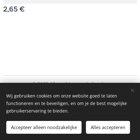
2,65
€
© 2025 Alle rechten voorbehouden
Schoonmaakbedrijf Frando Bv
Wij gebruiken cookies om onze website goed te laten
functioneren en te beveiligen, en om je de best mogelijke
Cookies
gebruikerservaring te bieden.
Toevoegen aan de winkelwagen
Accepteer alleen noodzakelijke
Alles accepteren