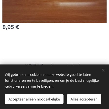
8,95
€
© 2025 Alle rechten voorbehouden
Schoonmaakbedrijf Frando Bv
Wij gebruiken cookies om onze website goed te laten
functioneren en te beveiligen, en om je de best mogelijke
Cookies
gebruikerservaring te bieden.
Toevoegen aan de winkelwagen
Accepteer alleen noodzakelijke
Alles accepteren