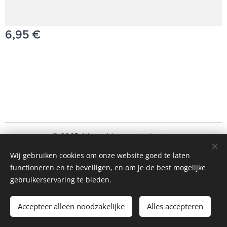
6,95
€
© 2025 Alle rechten voorbehouden
Schoonmaakbedrijf Frando Bv
Wij gebruiken cookies om onze website goed te laten
functioneren en te beveiligen, en om je de best mogelijke
Cookies
gebruikerservaring te bieden.
Toevoegen aan de winkelwagen
Accepteer alleen noodzakelijke
Alles accepteren