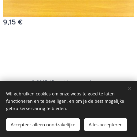
9,15
€
© 2025 Alle rechten voorbehouden
Schoonmaakbedrijf Frando Bv
Wij gebruiken cookies om onze website goed te laten
functioneren en te beveiligen, en om je de best mogelijke
Cookies
gebruikerservaring te bieden.
Toevoegen aan de winkelwagen
Accepteer alleen noodzakelijke
Alles accepteren