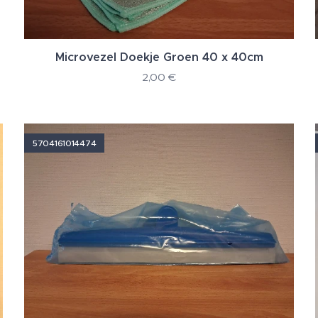
Microvezel Doekje Groen 40 x 40cm
2,00
€
5704161014474