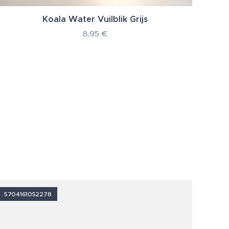
Koala Water Vuilblik Grijs
8,95
€
5704161052278