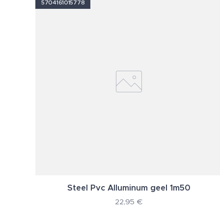
5704161015778
Steel Pvc Alluminum geel 1m50
22,95
€