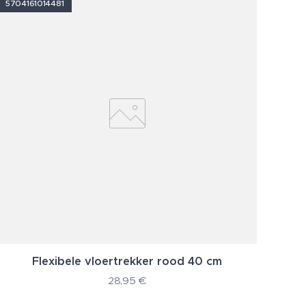
5704161014481
Flexibele vloertrekker rood 40 cm
28,95
€