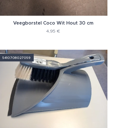
Veegborstel Coco Wit Hout 30 cm
4,95
€
5410708027059