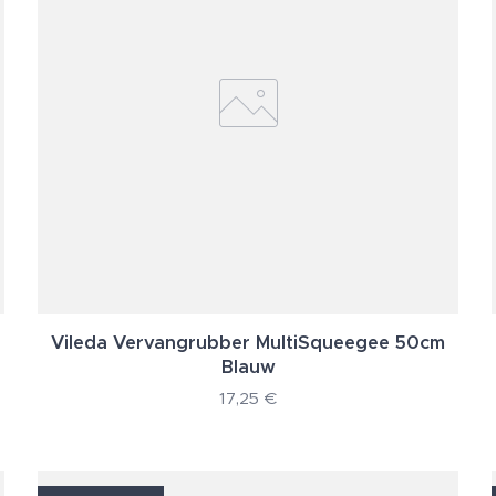
Vileda Vervangrubber MultiSqueegee 50cm
Blauw
17,25
€