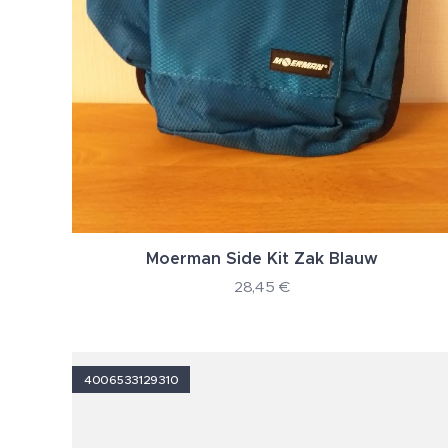
Moerman Side Kit Zak Blauw
28,45
€
4006533129310